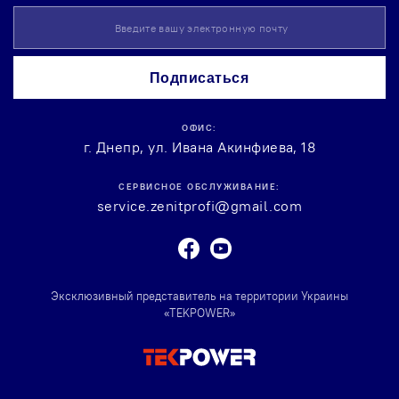
Sign
Up
for
Our
Подписаться
Newsletter:
ОФИС:
г. Днепр, ул. Ивана Акинфиева, 18
СЕРВИСНОЕ ОБСЛУЖИВАНИЕ:
service.zenitprofi@gmail.com
Facebook
Youtube
Эксклюзивный представитель на территории Украины
«TEKPOWER»