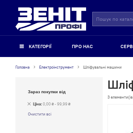
Пошук
КАТЕГОРІЇ
ПРО НАС
СЕРВ
Головна
Електроінструмент
Шліфувальні машини
Шлі
Зараз покупки від
3
елементи(ів
Видалити
Ціна
0,00 ₴ - 99,99 ₴
Цей
Очистити всі
Елемент