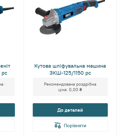
еніт
Кутова шліфувальна машина
 рс
ЗКШ-125/1150 рс
на
Рекомендована роздрібна
ціна:
0,00 ₴
До деталей
Порівняти