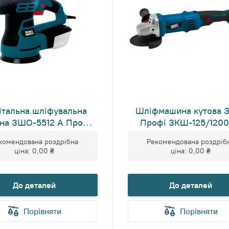
італьна шліфувальна
Шліфмашина кутова З
на ЗШО-5512 А Профі
Профі ЗКШ-125/1200
v2.0
комендована роздрібна
Рекомендована роздріб
ціна:
0,00 ₴
ціна:
0,00 ₴
До деталей
До деталей
Порівняти
Порівняти