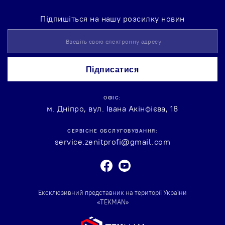
Підпишіться на нашу розсилку новин
Підпишіться
на
нашу
розсилку
Підписатися
новин:
ОФІС:
м. Дніпро, вул. Івана Акінфієва, 18
СЕРВІСНЕ ОБСЛУГОВУВАННЯ:
service.zenitprofi@gmail.com
Facebook
Youtube
Ексклюзивний представник на території України
«TEKMAN»