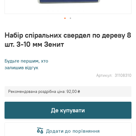
Перейти
до
Набір спіральних свердел по дереву 8
початку
шт. 3-10 мм Зенит
галереї
зображень
Будьте першим, хто
залишив відгук
Артикул
31108310
Рекомендована роздрібна ціна:
92,00 ₴
Де купувати
Додати до порівняння