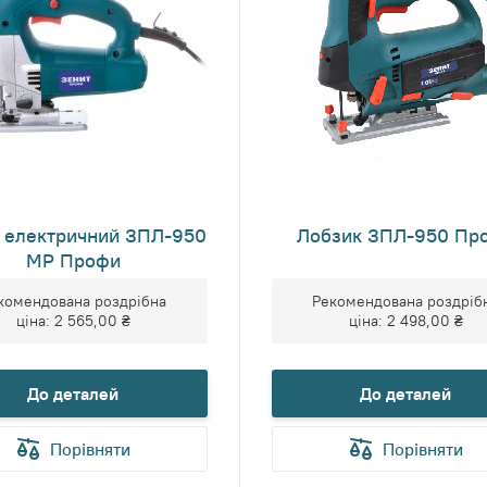
к електричний ЗПЛ-950
Лобзик ЗПЛ-950 Пр
МР Профи
комендована роздрібна
Рекомендована роздріб
ціна:
2 565,00 ₴
ціна:
2 498,00 ₴
До деталей
До деталей
Порівняти
Порівняти