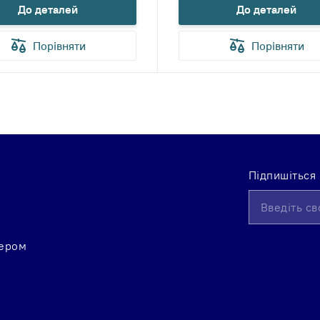
До деталей
До деталей
Порівняти
Порівняти
Підпишіться
Підпишіться
на
нашу
розсилку
нером
новин: