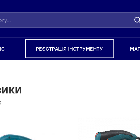
П
ІС
РЕЄСТРАЦІЯ ІНСТРУМЕНТУ
МА
зики
)