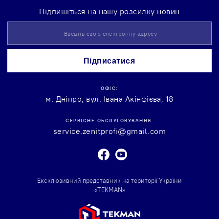
Підпишіться на нашу розсилку новин
Підпишіться
на
нашу
розсилку
Підписатися
новин:
ОФІС:
м. Дніпро, вул. Івана Акінфієва, 18
СЕРВІСНЕ ОБСЛУГОВУВАННЯ:
service.zenitprofi@gmail.com
Facebook
Youtube
Ексклюзивний представник на території України
«TEKMAN»