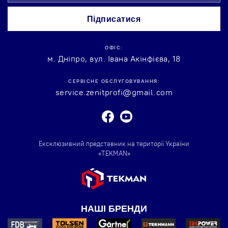
нашу
розсилку
Підписатися
новин:
ОФІС:
м. Дніпро, вул. Івана Акінфієва, 18
СЕРВІСНЕ ОБСЛУГОВУВАННЯ:
service.zenitprofi@gmail.com
Facebook
Youtube
Ексклюзивний представник на території України
«TEKMAN»
НАШІ БРЕНДИ