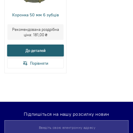
Коронка 50 мм 6 зубців
Рекомендована роздрібна
ціна:
181,00 ₴
До деталей
Порівняти
Підпишіться на нашу розсилку новин
Підпишіться
на