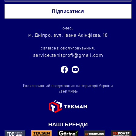
нашу
розсилку
Підписатися
новин:
ОФІС:
м. Дніпро, вул. Івана Акінфієва, 18
СЕРВІСНЕ ОБСЛУГОВУВАННЯ:
service.zenitprofi@gmail.com
Facebook
Youtube
Ексклюзивний представник на території України
«TEKMAN»
НАШІ БРЕНДИ