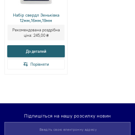
Набір свердл Зеньківка
12мм,16мм,19мм
Рекомендована роздрібна
ціна:
245,00 ₴
До деталей
Порівняти
Підпишіться на нашу розсилку новин
Підпишіться
на