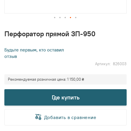
Перейти
к
Перфоратор прямой ЗП-950
началу
галереи
изображений
Будьте первым, кто оставил
отзыв
Артикул
826003
Рекомендуемая розничная цена:
1 150,00 ₴
Где купить
Добавить в сравнение