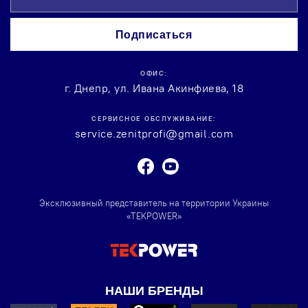
for
Our
Подписаться
Newsletter:
ОФИС:
г. Днепр, ул. Ивана Акинфиева, 18
СЕРВИСНОЕ ОБСЛУЖИВАНИЕ:
service.zenitprofi@gmail.com
Facebook
Youtube
Эксклюзивный представитель на территории Украины
«TEKPOWER»
НАШИ БРЕНДЫ