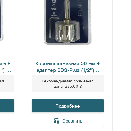
мм +
Коронка алмазная 50 мм +
") +
адаптер SDS-Plus (1/2") +
ло
центральное сверло
ая
Рекомендуемая розничная
(7x57мм)
цена:
286,00 ₴
Подробнее
Сравнить