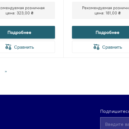
комендуемая розничная
Рекомендуемая розничн
цена:
323,00 ₴
цена:
181,00 ₴
Подробнее
Подробнее
Сравнить
Сравнить
аница
траница
Страница
»
e
ntly
ng
Подпишитесь
Sign
Up