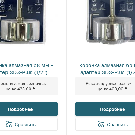
нка алмазная 68 мм +
Коронка алмазная 65 
тер SDS-Plus (1/2") +
адаптер SDS-Plus (1/2
ентральное сверло
центральное свер
комендуемая розничная
Рекомендуемая розничн
(7x57мм)
(7x57мм)
цена:
433,00 ₴
цена:
409,00 ₴
Подробнее
Подробнее
Сравнить
Сравнить