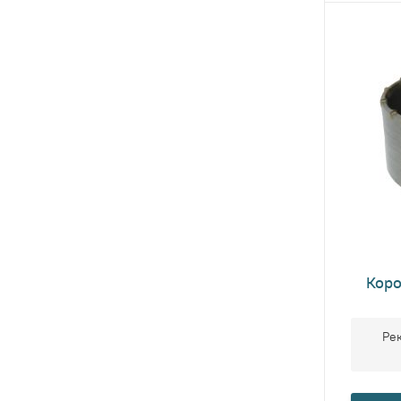
Коро
Ре