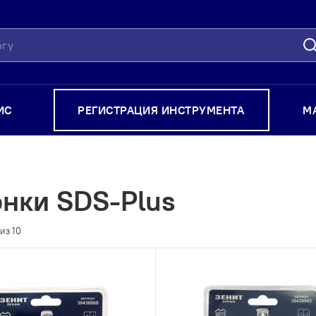
П
ИС
РЕГИСТРАЦИЯ ИНСТРУМЕНТА
М
нки SDS-Plus
из
10