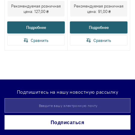
лопасти, двусторонний
двусторонний
Рекомендуемая розничная
Рекомендуемая розничная
цена:
127,00 ₴
цена:
91,00 ₴
Подробнее
Подробнее
Сравнить
Сравнить
Подпишитесь на нашу новостную рассылку
Sign
Up
for
Our
Подписаться
Newsletter: