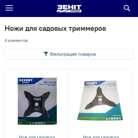
По
Ножи для садовых триммеров
4
элементов
Фильтрация товаров
Нож для садового
Нож для садового