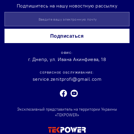
Подпишитесь на нашу новостную рассылку
Sign
Up
for
Our
Подписаться
Newsletter:
ОФИС:
г. Днепр, ул. Ивана Акинфиева, 18
СЕРВИСНОЕ ОБСЛУЖИВАНИЕ:
service.zenitprofi@gmail.com
Facebook
Youtube
Эксклюзивный представитель на территории Украины
«TEKPOWER»