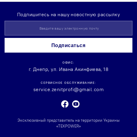
Подпишитесь на нашу новостную рассылку
Sign
Up
for
Our
Подписаться
Newsletter:
ОФИС:
г. Днепр, ул. Ивана Акинфиева, 18
СЕРВИСНОЕ ОБСЛУЖИВАНИЕ:
service.zenitprofi@gmail.com
Facebook
Youtube
Эксклюзивный представитель на территории Украины
«TEKPOWER»