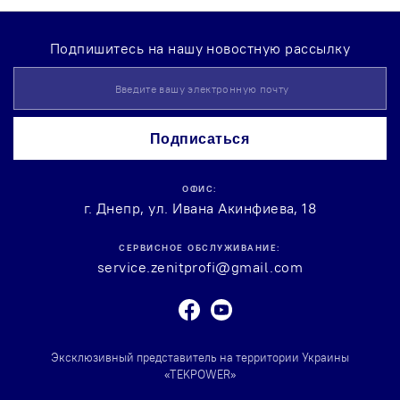
Подпишитесь на нашу новостную рассылку
Sign
Up
for
Our
Подписаться
Newsletter:
ОФИС:
г. Днепр, ул. Ивана Акинфиева, 18
СЕРВИСНОЕ ОБСЛУЖИВАНИЕ:
service.zenitprofi@gmail.com
Facebook
Youtube
Эксклюзивный представитель на территории Украины
«TEKPOWER»