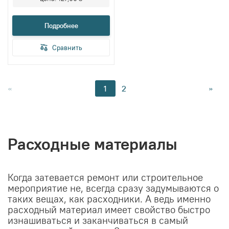
Подробнее
Сравнить
Страница
Страница
Страница
Стра
«
1
2
»
You're
currently
reading
page
Расходные материалы
Когда затевается ремонт или строительное
мероприятие не, всегда сразу задумываются о
таких вещах, как расходники. А ведь именно
расходный материал имеет свойство быстро
изнашиваться и заканчиваться в самый