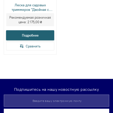
Леска для садовых
триммеров "Двойная с
кордом" 2.4 мм × 1140 м
Рекомендуемая розничная
(КР2-24-1140-КВ)
цена:
2 175,00 ₴
Подробнее
Сравнить
Подпишитесь на нашу новостную рассылку
Sign
Up
for
Our