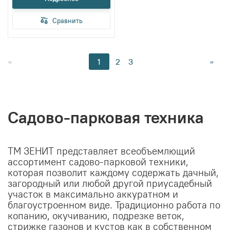
Сравнить
Страница
Страница
Страница
Страница
Стра
«
1
2
3
»
You're
currently
reading
page
Садово-парковая техника
ТМ ЗЕНИТ представляет всеобъемлющий
ассортимент садово-парковой техники,
которая позволит каждому содержать дачный,
загородный или любой другой приусадебный
участок в максимально аккуратном и
благоустроенном виде. Традиционно работа по
копанию, окучиванию, подрезке веток,
стрижке газонов и кустов как в собственном