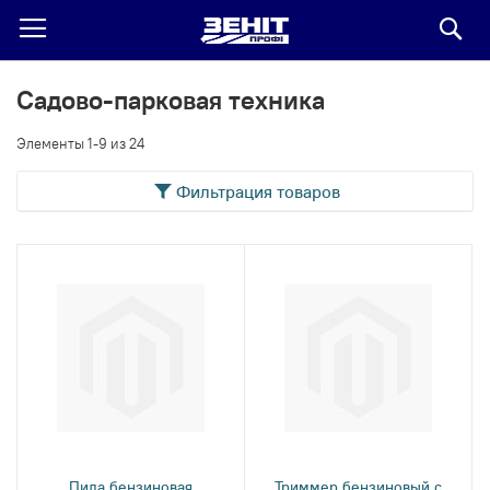
По
Садово-парковая техника
Элементы
1
-
9
из
24
Фильтрация товаров
Пила бензиновая
Триммер бензиновый с