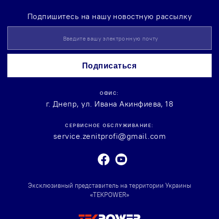
Подпишитесь на нашу новостную рассылку
Sign
Up
for
Our
Подписаться
Newsletter:
ОФИС:
г. Днепр, ул. Ивана Акинфиева, 18
СЕРВИСНОЕ ОБСЛУЖИВАНИЕ:
service.zenitprofi@gmail.com
Facebook
Youtube
Эксклюзивный представитель на территории Украины
«TEKPOWER»