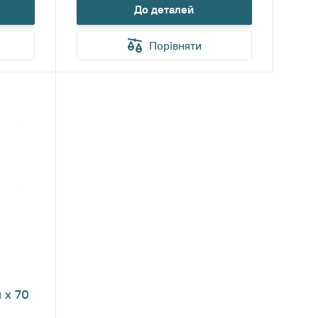
До деталей
Порівняти
 х 70