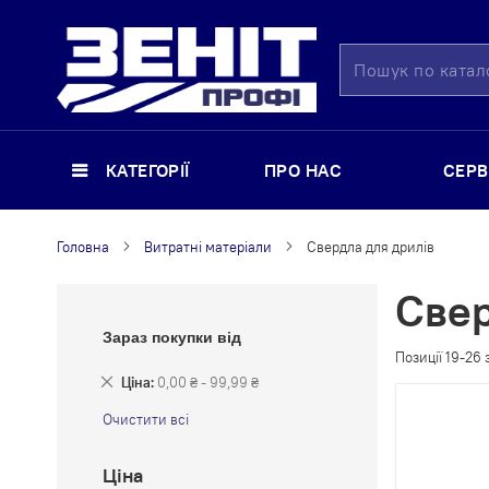
Пошук
КАТЕГОРІЇ
ПРО НАС
СЕРВ
Головна
Витратні матеріали
Свердла для дрилів
Свер
Зараз покупки від
Позиції
19
-
26
Видалити
Ціна
0,00 ₴ - 99,99 ₴
Цей
Очистити всі
Елемент
Ціна