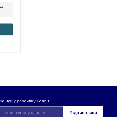
на
 на нашу розсилку новин
Підписатися