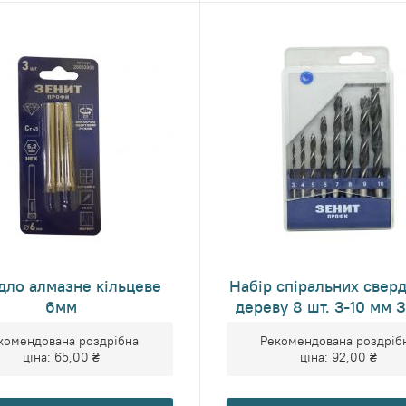
дло алмазне кільцеве
Набір спіральних свер
6мм
дереву 8 шт. 3-10 мм 
комендована роздрібна
Рекомендована роздріб
ціна:
65,00 ₴
ціна:
92,00 ₴