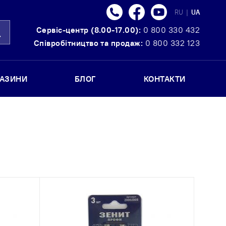
Телефон
Facebook
Youtube
Language
RU
|
UA
Сервіс-центр (8.00-17.00):
0 800 330 432
ошук
Співробітництво та продаж:
0 800 332 123
ГАЗИНИ
БЛОГ
КОНТАКТИ