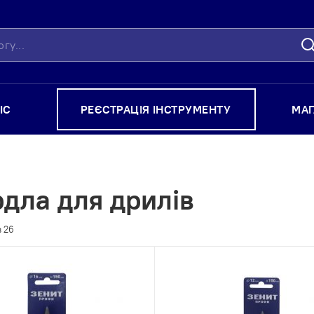
П
ІС
РЕЄСТРАЦІЯ ІНСТРУМЕНТУ
МА
дла для дрилів
з
26