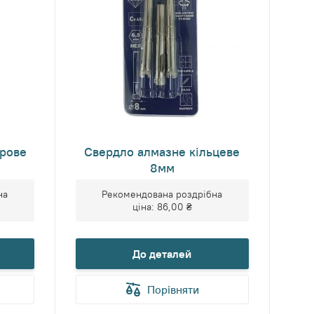
ерове
Свердло алмазне кільцеве
8мм
на
Рекомендована роздрібна
ціна:
86,00 ₴
До деталей
Порівняти