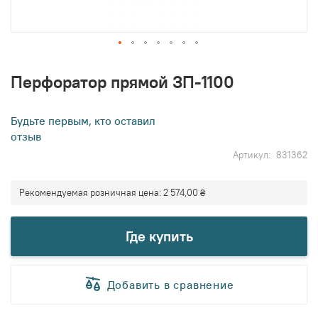
Перейти
к
Перфоратор прямой ЗП-1100
началу
галереи
изображений
Будьте первым, кто оставил
отзыв
Артикул
831362
Рекомендуемая розничная цена:
2 574,00 ₴
Где купить
Добавить в сравнение