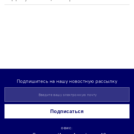
Подпишитесь на нашу новостную рассылку
Sign
Up
for
Our
Подписаться
Newsletter:
ОФИС: