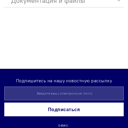
Документация и файлы
Подпишитесь на нашу новостную рассылку
Sign
Up
for
Our
Подписаться
Newsletter:
ОФИС: