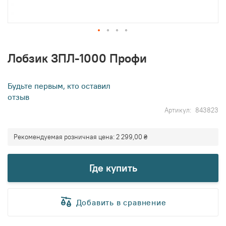
Перейти
к
Лобзик ЗПЛ-1000 Профи
началу
галереи
изображений
Будьте первым, кто оставил
отзыв
Артикул
843823
Рекомендуемая розничная цена:
2 299,00 ₴
Где купить
Добавить в сравнение