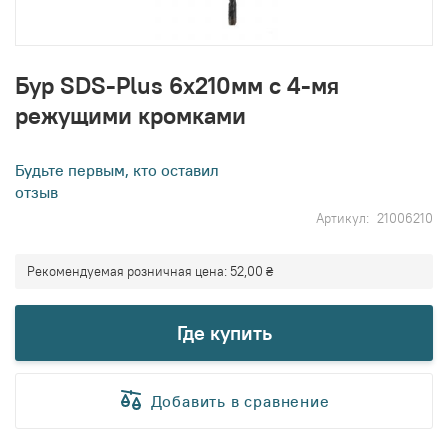
Перейти
к
Бур SDS-Plus 6х210мм с 4-мя
началу
режущими кромками
галереи
изображений
Будьте первым, кто оставил
отзыв
Артикул
21006210
Рекомендуемая розничная цена:
52,00 ₴
Где купить
Добавить в сравнение