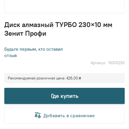
Перейти
к
Диск алмазный ТУРБО 230×10 мм
началу
Зенит Профи
галереи
изображений
Будьте первым, кто оставил
отзыв
Артикул
16310230
Рекомендуемая розничная цена:
426,00 ₴
Где купить
Добавить в сравнение