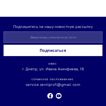
Подпишитесь на нашу новостную рассылку
Sign
Up
for
Our
Подписаться
Newsletter:
ОФИС:
г. Днепр, ул. Ивана Акинфиева, 18
СЕРВИСНОЕ ОБСЛУЖИВАНИЕ:
service.zenitprofi@gmail.com
Facebook
Youtube