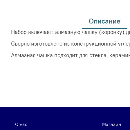
к
началу
галереи
Описание
изображений
Набор включает: алмазную чашку (коронку) ди
Сверло изготовлено из конструкционной угле
Алмазная чашка подходит для стекла, керамик
О нас
Магазин