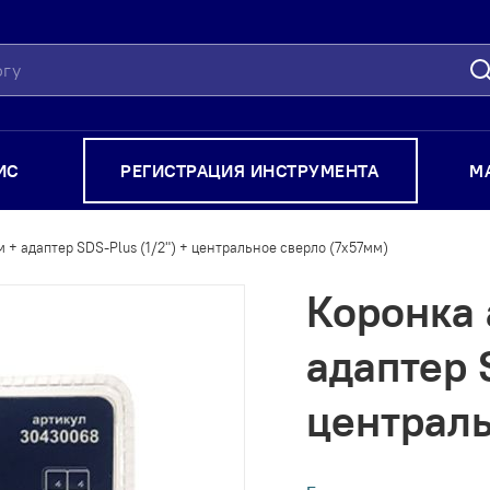
П
ИС
РЕГИСТРАЦИЯ ИНСТРУМЕНТА
М
 + адаптер SDS-Plus (1/2") + центральное сверло (7x57мм)
Коронка 
адаптер 
централь