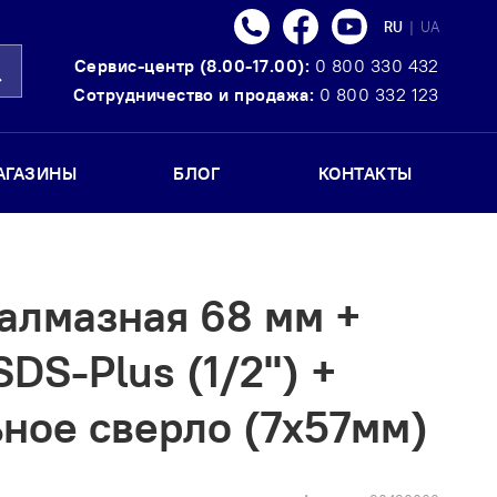
Телефон
Facebook
Youtube
Язык
RU
|
UA
Сервис-центр (8.00-17.00):
0 800 330 432
оиск
Сотрудничество и продажа:
0 800 332 123
АГАЗИНЫ
БЛОГ
КОНТАКТЫ
алмазная 68 мм +
SDS-Plus (1/2") +
ное сверло (7x57мм)