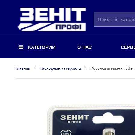
Поиск
КАТЕГОРИИ
О НАС
СЕРВ
Главная
Расходные материалы
Коронка алмазная 68 мм
Пропустить
и
перейти
к
галереям
изображений