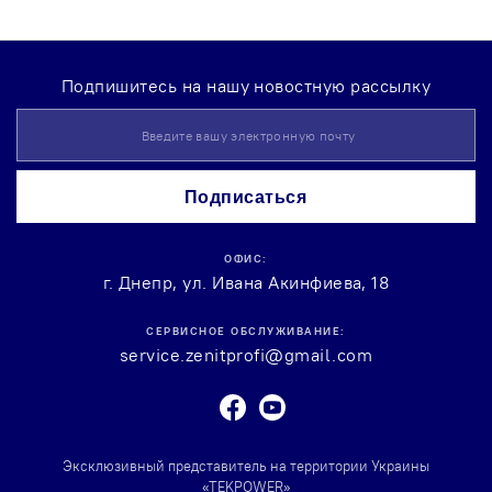
Подпишитесь на нашу новостную рассылку
Sign
Up
for
Our
Подписаться
Newsletter:
ОФИС:
г. Днепр, ул. Ивана Акинфиева, 18
СЕРВИСНОЕ ОБСЛУЖИВАНИЕ:
service.zenitprofi@gmail.com
Facebook
Youtube
Эксклюзивный представитель на территории Украины
«TEKPOWER»