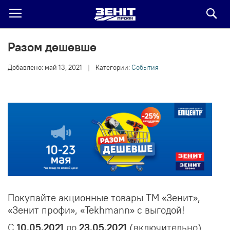
По
Разом дешевше
Добавлено:
май 13, 2021
|
Категории:
События
Покупайте акционные товары ТМ «Зенит»,
«Зенит профи», «Tekhmann» с выгодой!
С
10.05.2021
до
23.05.2021
(включительно)