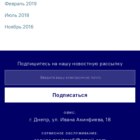
Февраль 2019
Июль 2018
Ноябрь 2016
Подпишитесь на нашу новостную рассылку
Sign
Up
for
Our
Подписаться
Newsletter:
ОФИС:
г. Днепр, ул. Ивана Акинфиева, 18
СЕРВИСНОЕ ОБСЛУЖИВАНИЕ:
service.zenitprofi@gmail.com