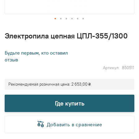
Перейти
к
Электропила цепная ЦПЛ-355/1300
началу
галереи
изображений
Будьте первым, кто оставил
отзыв
Артикул
850511
Рекомендуемая розничная цена:
2 653,00 ₴
Где купить
Добавить в сравнение